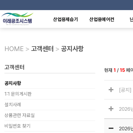
산업용제습기
산업용에어컨
산업용제습기
이동식에어컨
전기
덕트형제습기
일체형에어컨
천장
천장매립형제습기
냉난방용에어컨
원적
HOME
>
고객센터
>
공지사항
중온,저온용제습기
냉방전용에어컨
라디
방폭형제습기
수냉식에어컨
전기
산업용가습기
특수형에어컨
석유
고객센터
현재
1
/
15
페
제어반에어컨
가스
열풍
공지사항
[공지]
1:1 문의게시판
설치사례
202
상품관련 자료실
비밀번호 찾기
202