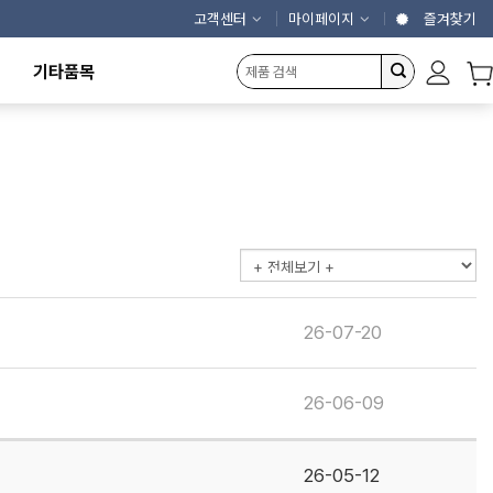
고객센터
마이페이지
즐겨찾기
기타품목
캠핑용품
에어커튼
제빙기
냉동냉장고
농산물건조기
개인결제창
26-07-20
26-06-09
26-05-12