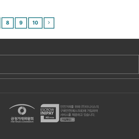
8
9
10