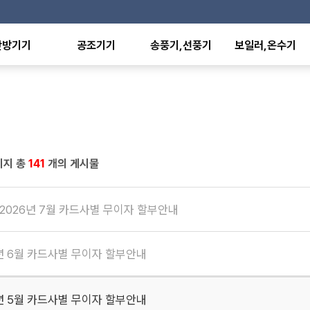
난방기기
공조기기
송풍기,선풍기
보일러,온수기
온풍기
항온항습기
산업용선풍기
전기보일러
형난방기
유니트히터
가정,사무용선풍기
전기온수기
외선히터
환기유니트
배풍기,환풍기
판형열교환기
에이터
팬코일유니트
공기청정기
온수,스팀방열기
난방기
덕트히터
수영장히트펌프
난방기
축열탱크
이지 총
141
개의 게시물
난방기
기
 2026년 7월 카드사별 무이자 할부안내
6년 6월 카드사별 무이자 할부안내
6년 5월 카드사별 무이자 할부안내