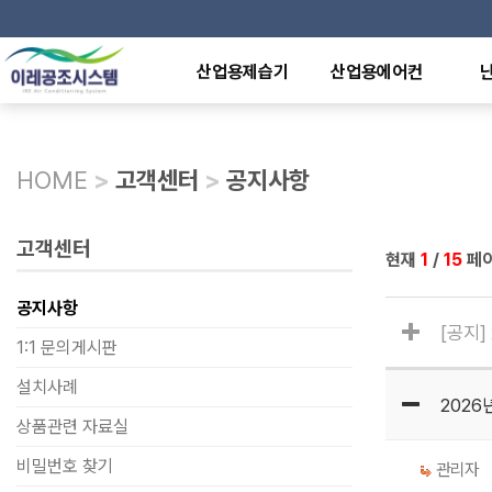
산업용제습기
산업용에어컨
산업용제습기
이동식에어컨
전기
덕트형제습기
일체형에어컨
천장
천장매립형제습기
냉난방용에어컨
원적
HOME
>
고객센터
>
공지사항
중온,저온용제습기
냉방전용에어컨
라디
방폭형제습기
수냉식에어컨
전기
산업용가습기
특수형에어컨
석유
고객센터
현재
1
/
15
페
제어반에어컨
가스
열풍
공지사항
[공지]
1:1 문의게시판
설치사례
202
상품관련 자료실
비밀번호 찾기
관리자