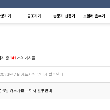
난방기기
공조기기
송풍기,선풍기
보일러,온수기
온풍기
항온항습기
산업용선풍기
전기보일러
형난방기
유니트히터
가정,사무용선풍기
전기온수기
외선히터
환기유니트
배풍기,환풍기
판형열교환기
에이터
팬코일유니트
공기청정기
온수,스팀방열기
난방기
덕트히터
수영장히트펌프
난방기
축열탱크
이지 총
141
개의 게시물
난방기
기
 2026년 7월 카드사별 무이자 할부안내
6년 6월 카드사별 무이자 할부안내