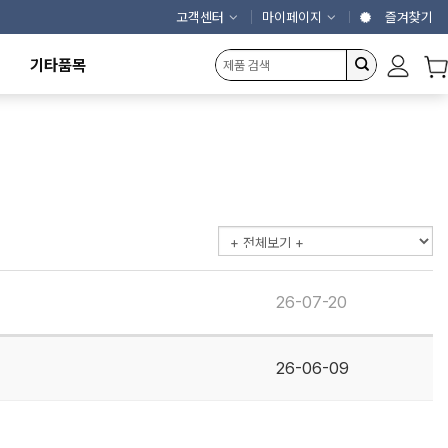
고객센터
마이페이지
즐겨찾기
기타품목
캠핑용품
에어커튼
제빙기
냉동냉장고
농산물건조기
개인결제창
26-07-20
26-06-09