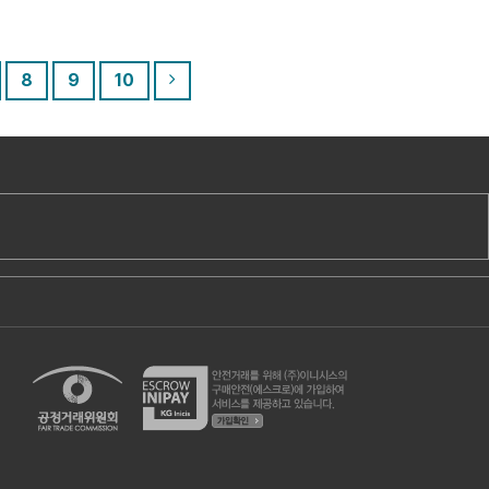
8
9
10