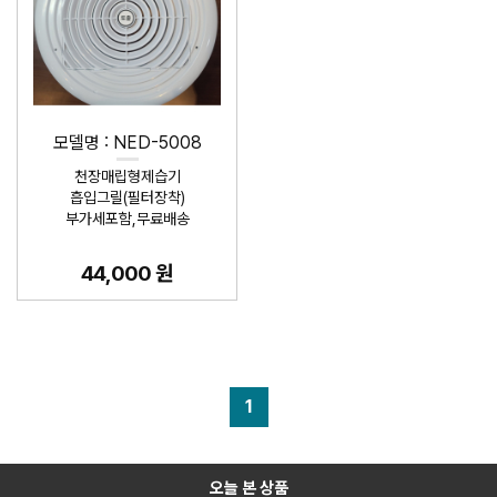
모델명 : NED-5008
천장매립형제습기
흡입그릴(필터장착)
부가세포함,무료배송
44,000 원
1
오늘 본 상품