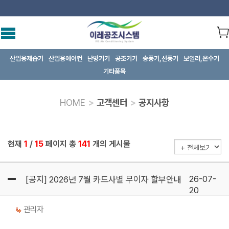
산업용제습기
산업용에어컨
난방기기
공조기기
송풍기,선풍기
보일러,온수기
기타품목
HOME
>
고객센터
>
공지사항
현재
1
/
15
페이지 총
141
개의 게시물
26-07-
[공지] 2026년 7월 카드사별 무이자 할부안내
20
관리자