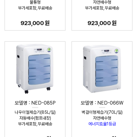
물통형
자연배수형
부가세포함,무료배송
부가세포함,무료배송
923,000 원
923,000 원
모델명 : NED-085P
모델명 : NED-066W
나우이엘제습기(85L/일)
벽걸이형제습기(70L/일)
자동배수(펌프내장)
자연배수형
부가세포함,무료배송
에너지효율1등급