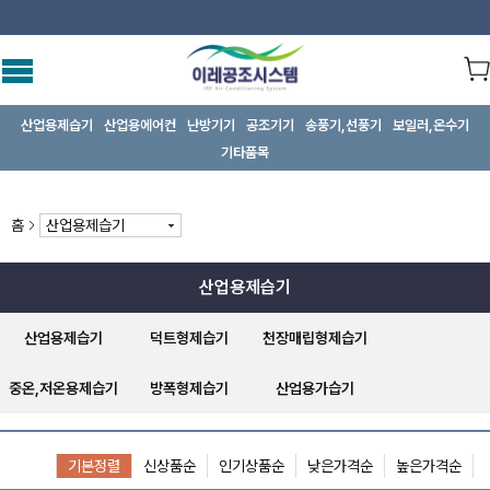
산업용제습기
산업용에어컨
난방기기
공조기기
송풍기,선풍기
보일러,온수기
기타품목
홈
산업용제습기
산업용제습기
산업용제습기
덕트형제습기
천장매립형제습기
중온,저온용제습기
방폭형제습기
산업용가습기
기본정렬
신상품순
인기상품순
낮은가격순
높은가격순