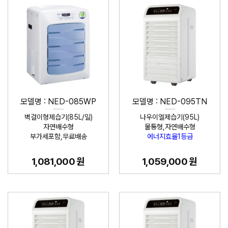
모델명 : NED-085WP
모델명 : NED-095TN
벽걸이형제습기(85L/일)
나우이엘제습기(95L)
자연배수형
물통형,자연배수형
부가세포함,무료배송
에너지효율1등급
1,081,000 원
1,059,000 원