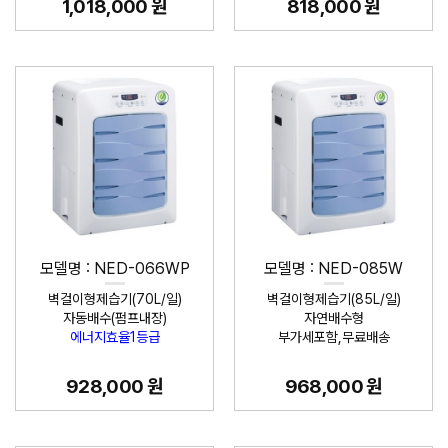
1,018,000 원
818,000 원
모델명 : NED-066WP
모델명 : NED-085W
벽걸이형제습기(70L/일)
벽걸이형제습기(85L/일)
자동배수(펌프내장)
자연배수형
에너지효율1등급
부가세포함,무료배송
928,000 원
968,000 원