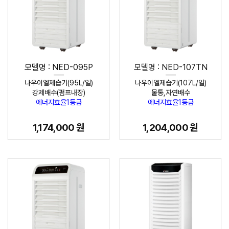
모델명 : NED-095P
모델명 : NED-107TN
나우이엘제습기(95L/일)
나우이엘제습기(107L/일)
강제배수(펌프내장)
물통,자연배수
에너지효율1등급
에너지효율1등급
1,174,000 원
1,204,000 원