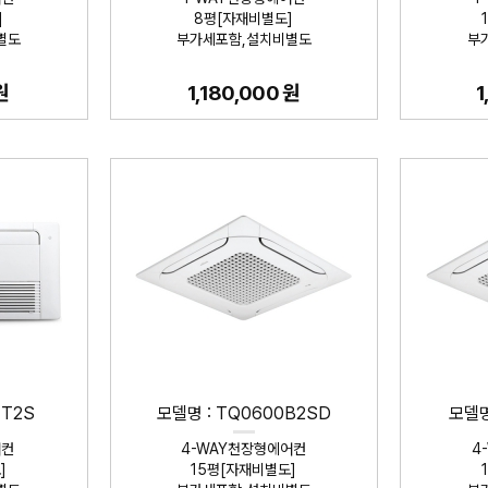
]
8평[자재비별도]
별도
부가세포함,설치비별도
부
원
1,180,000 원
1
1T2S
모델명 : TQ0600B2SD
모델명
어컨
4-WAY천장형에어컨
4
]
15평[자재비별도]