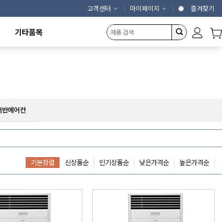
고객센터
마이페이지
즐겨찾기
기타품목
캠핑용품
에어커튼
제빙기
냉동냉장고
농산물건조기
개인결제창
어반에어컨
기본정렬
신상품순
인기상품순
낮은가격순
높은가격순