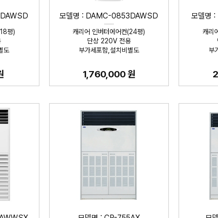
3DAWSD
모델명 : DAMC-0853DAWSD
모델명 :
18평)
캐리어 인버터에어컨(24평)
캐리어
용
단상 220V 전용
별도
부가세포함,설치비별도
부
원
1,760,000 원
2
LAWWSX
모델명 : CP-755AX
모델