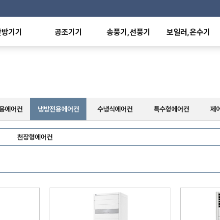
난방기기
공조기기
송풍기,선풍기
보일러,온수기
온풍기
항온항습기
산업용선풍기
전기보일러
형난방기
유니트히터
가정,사무용선풍기
전기온수기
외선히터
환기유니트
배풍기,환풍기
판형열교환기
에이터
팬코일유니트
공기청정기
온수,스팀방열기
난방기
덕트히터
수영장히트펌프
난방기
축열탱크
용에어컨
냉방전용에어컨
수냉식에어컨
특수형에어컨
제
난방기
기
천장형에어컨