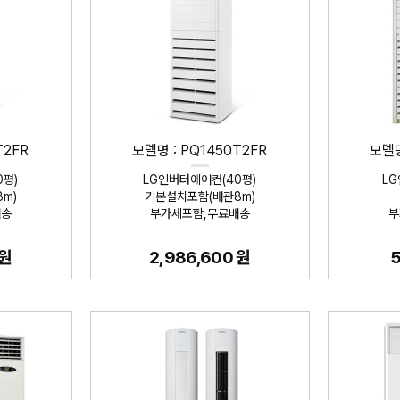
T2FR
모델명 : PQ1450T2FR
모델명
0평)
LG인버터에어컨(40평)
LG
m)
기본설치포함(배관8m)
배송
부가세포함,무료배송
부
 원
2,986,600 원
5