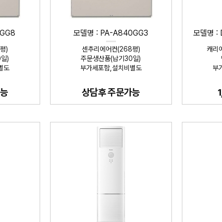
0GG8
모델명 : PA-A840GG3
모델명 :
평)
센추리에어컨(268평)
캐리어
일)
주문생산품(납기30일)
별도
부가세포함,설치비별도
부
가능
상담후 주문가능