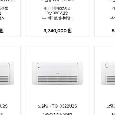
80평)
캐리어에어컨(58평)
캐
컨
3상 380V전용
별도
부가세포함,설치비별도
부
 원
3,740,000 원
5
2U2S
모델명 : TQ-0322U2S
모델명
어컨
1-WAY천장형에어컨
1