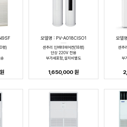
N9SF
모델명 : PV-A018CISO1
모델명 
0평)
센추리 인버터에어컨(18평)
센추리
단상 220V 전용
배송
부가세포함,설치비별도
부
 원
1,650,000 원
2