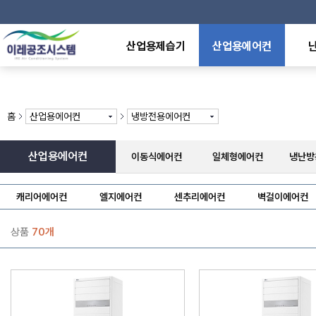
산업용제습기
산업용에어컨
산업용제습기
이동식에어컨
전기
덕트형제습기
일체형에어컨
천장
천장매립형제습기
냉난방용에어컨
원적
홈
산업용에어컨
냉방전용에어컨
중온,저온용제습기
냉방전용에어컨
라디
방폭형제습기
수냉식에어컨
전기
산업용가습기
특수형에어컨
석유
산업용에어컨
이동식에어컨
일체형에어컨
냉난방
제어반에어컨
가스
열풍
캐리어에어컨
엘지에어컨
센추리에어컨
벽걸이에어컨
상품
70개