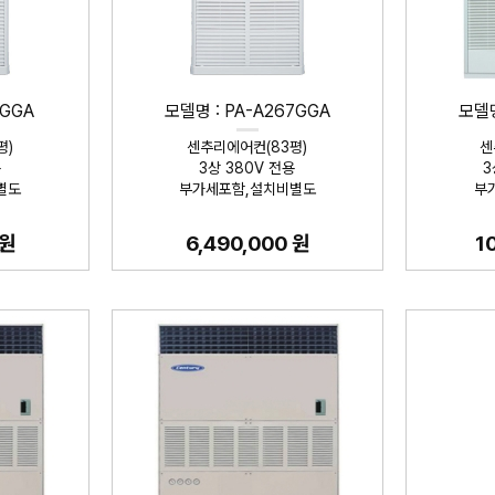
2GGA
모델명 : PA-A267GGA
모델명
평)
센추리에어컨(83평)
센
용
3상 380V 전용
3
별도
부가세포함,설치비별도
부
 원
6,490,000 원
1