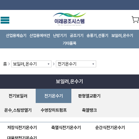
산업용제습기
산업용에어컨
난방기기
공조기기
송풍기,선풍기
보일러,온수기
기타품목
홈
보일러,온수기
전기온수기
보일러,온수기
전기보일러
전기온수기
판형열교환기
온수,스팀방열기
수영장히트펌프
축열탱크
저장식전기온수기
축열식전기온수기
순간식전기온수기
대용량전기온수기