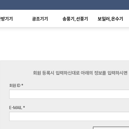
난방기기
공조기기
송풍기,선풍기
보일러,온수기
온풍기
항온항습기
산업용선풍기
전기보일러
형난방기
유니트히터
가정,사무용선풍기
전기온수기
외선히터
환기유니트
배풍기,환풍기
판형열교환기
에이터
팬코일유니트
공기청정기
온수,스팀방열기
난방기
덕트히터
수영장히트펌프
난방기
축열탱크
난방기
회원 등록시 입력하신대로 아래의 정보를 입력하시면
기
회원 ID
*
E-MAIL
*