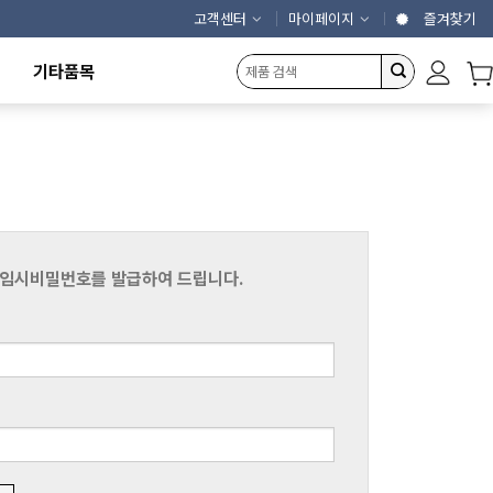
고객센터
마이페이지
즐겨찾기
기타품목
캠핑용품
에어커튼
제빙기
냉동냉장고
농산물건조기
개인결제창
 임시비밀번호를 발급하여 드립니다.