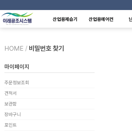
산업용제습기
산업용에어컨
산업용제습기
이동식에어컨
전기
덕트형제습기
일체형에어컨
천장
천장매립형제습기
냉난방용에어컨
원적
HOME
/
비밀번호 찾기
중온,저온용제습기
냉방전용에어컨
라디
방폭형제습기
수냉식에어컨
전기
산업용가습기
특수형에어컨
석유
마이페이지
제어반에어컨
가스
열풍
주문정보조회
견적서
보관함
장바구니
포인트