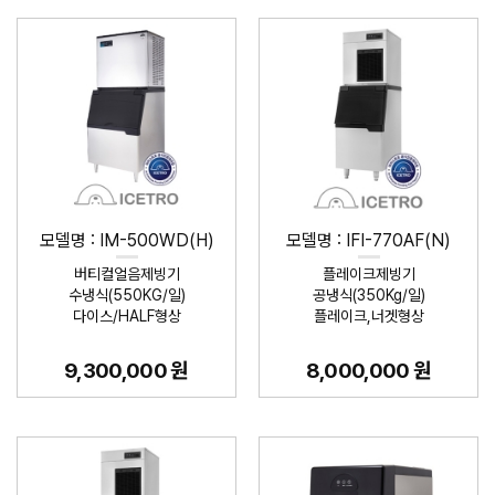
모델명 : IM-500WD(H)
모델명 : IFI-770AF(N)
버티컬얼음제빙기
플레이크제빙기
수냉식(550KG/일)
공냉식(350Kg/일)
다이스/HALF형상
플레이크,너겟형상
9,300,000 원
8,000,000 원