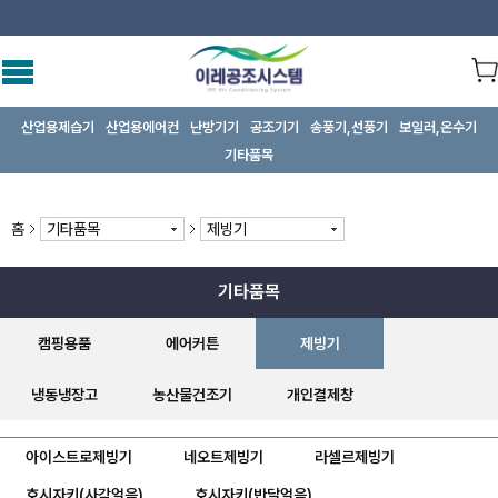
산업용제습기
산업용에어컨
난방기기
공조기기
송풍기,선풍기
보일러,온수기
기타품목
홈
기타품목
제빙기
기타품목
캠핑용품
에어커튼
제빙기
냉동냉장고
농산물건조기
개인결제창
아이스트로제빙기
네오트제빙기
라셀르제빙기
호시자키(사각얼음)
호시자키(반달얼음)