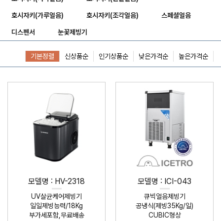
호시자키(가루얼음)
호시자키(조각얼음)
스페셜얼음
디스펜서
눈꽃제빙기
기본정렬
신상품순
인기상품순
낮은가격순
높은가격순
모델명 : HV-2318
모델명 : ICI-043
UV살균케어제빙기
큐빅얼음제빙기
일일제빙능력/18Kg
공냉식(제빙35Kg/일)
부가세포함,무료배송
CUBIC형상