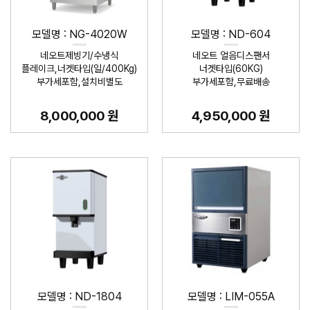
모델명 : NG-4020W
모델명 : ND-604
네오트제빙기/수냉식
네오트 얼음디스팬서
플레이크,너겟타입(일/400Kg)
너겟타입(60KG)
부가세포함,설치비별도
부가세포함,무료배송
8,000,000 원
4,950,000 원
모델명 : ND-1804
모델명 : LIM-055A