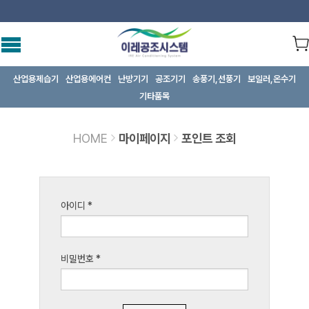
산업용제습기
산업용에어컨
난방기기
공조기기
송풍기,선풍기
보일러,온수기
기타품목
HOME
마이페이지
포인트 조회
아이디
*
비밀번호
*