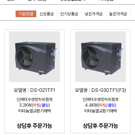
기본정렬
신상품순
인기상품순
낮은가격순
높은가격순
모델명 : DS-021TF1
모델명 : DS-030TF1(F3)
인버터수영장히트펌프
인버터수영장히트펌프
3.2KW(
히팅
/
쿨링
)
4.4KW(
히팅
/
쿨링
)
티타늄열교환기채택
티타늄열교환기채택
상담후 주문가능
상담후 주문가능