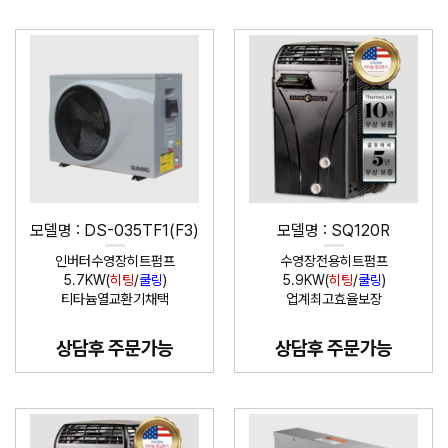
모델명 : DS-035TF1(F3)
모델명 : SQ120R
인버터수영장히트펌프
수영장전용히트펌프
5.7KW(
히팅
/
쿨링
)
5.9KW(
히팅
/
쿨링
)
티타늄열교환기채택
업계최고효율보장
상담후 주문가능
상담후 주문가능