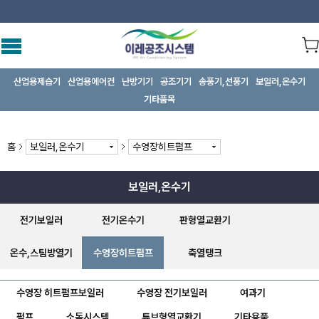
산업용제습기
산업용에어컨
난방기기
공조기기
송풍기,선풍기
보일러,온수기
기타품목
홈
보일러,온수기
수영장히트펌프
보일러,온수기
전기보일러
전기온수기
판형열교환기
온수,스팀방열기
수영장히트펌프
축열탱크
수영장 히트펌프보일러
수영장 전기보일러
여과기
펌프
소독시스템
튜브형열교환기
기타용품