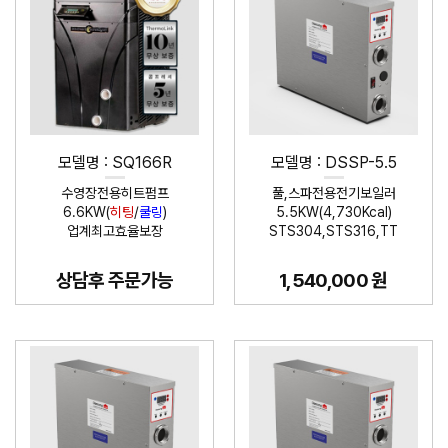
모델명 : SQ166R
모델명 : DSSP-5.5
수영장전용히트펌프
풀,스파전용전기보일러
6.6KW(
히팅
/
쿨링
)
5.5KW(4,730Kcal)
업계최고효율보장
STS304,STS316,TT
상담후 주문가능
1,540,000 원