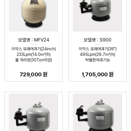
모델명 : MFV24
모델명 : S900
이막스 모래여과기(24inch)
이막스 모래여과기(36")
233Lpm(14.0㎥/h)
495Lpm(29.7㎥/h)
물 처리량(30Ton미만)
탁월한여과기능
729,000 원
1,705,000 원