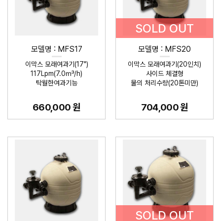
SOLD OUT
모델명 : MFS17
모델명 : MFS20
이막스 모래여과기(17")
이막스 모래여과기(20인치)
117Lpm(7.0㎥/h)
사이드 체결형
탁월한여과기능
물의 처리수량(20톤미만)
660,000 원
704,000 원
SOLD OUT