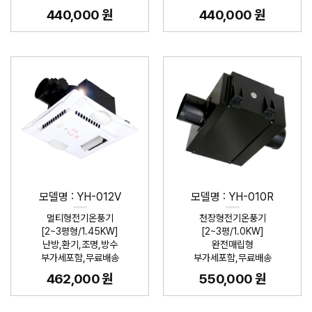
440,000 원
440,000 원
모델명 : YH-012V
모델명 : YH-010R
멀티형전기온풍기
천장형전기온풍기
[2~3평형/1.45KW]
[2~3평/1.0KW]
난방,환기,조명,방수
완전매립형
부가세포함,무료배송
부가세포함,무료배송
462,000 원
550,000 원