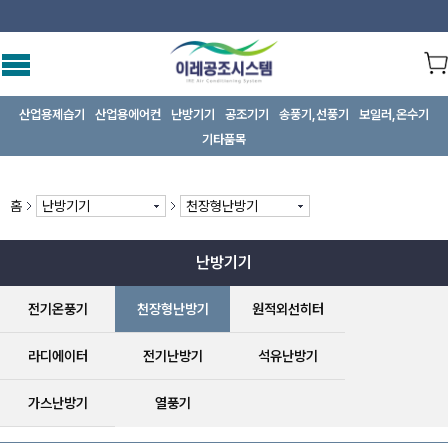
산업용제습기
산업용에어컨
난방기기
공조기기
송풍기,선풍기
보일러,온수기
기타품목
홈
난방기기
천장형난방기
난방기기
전기온풍기
천장형난방기
원적외선히터
라디에이터
전기난방기
석유난방기
가스난방기
열풍기