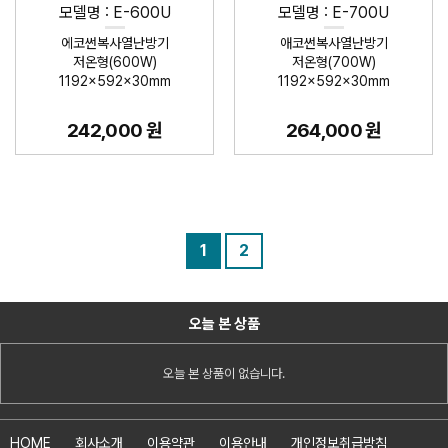
모델명 : E-600U
모델명 : E-700U
에코썬복사열난방기
애코썬복사열난방기
저온형(600W)
저온형(700W)
1192×592×30mm
1192×592×30mm
242,000 원
264,000 원
1
2
오늘 본 상품
오늘 본 상품이 없습니다.
HOME
회사소개
이용약관
이용안내
개인정보취급방침