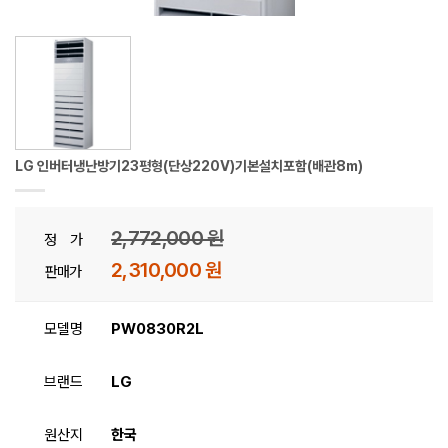
LG 인버터냉난방기23평형(단상220V)기본설치포함(배관8m)
2,772,000 원
정 가
2,310,000 원
판매가
모델명
PW0830R2L
브랜드
LG
원산지
한국