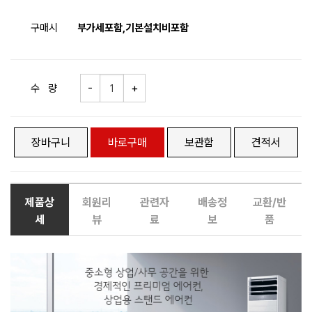
구매시
부가세포함,기본설치비포함
수 량
장바구니
바로구매
보관함
견적서
제품상
회원리
관련자
배송정
교환/반
세
뷰
료
보
품