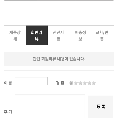
제품상
회원리
관련자
배송정
교환/반
세
뷰
료
보
품
관련 회원리뷰 내용이 없습니다.
이 름
평 점
등 록
후 기