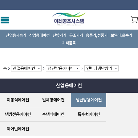
산업용제습기
산업용에어컨
난방기기
공조기기
송풍기,선풍기
보일러,온수기
기타품목
홈
산업용에어컨
냉난방용에어컨
인버터냉난방기
산업용에어컨
이동식에어컨
일체형에어컨
냉난방용에어컨
냉방전용에어컨
수냉식에어컨
특수형에어컨
제어반에어컨