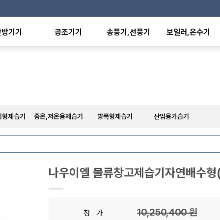
난방기기
공조기기
송풍기,선풍기
보일러,온수기
온풍기
항온항습기
산업용선풍기
전기보일러
형난방기
유니트히터
가정,사무용선풍기
전기온수기
외선히터
환기유니트
배풍기,환풍기
판형열교환기
에이터
팬코일유니트
공기청정기
온수,스팀방열기
난방기
덕트히터
수영장히트펌프
난방기
축열탱크
립형제습기
중온,저온용제습기
방폭형제습기
산업용가습기
난방기
기
나우이엘 물류창고제습기자연배수형(
10,250,400 원
정 가