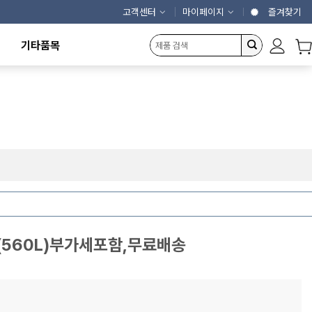
고객센터
마이페이지
즐겨찾기
기타품목
캠핑용품
에어커튼
제빙기
냉동냉장고
농산물건조기
개인결제창
560L)부가세포함,무료배송