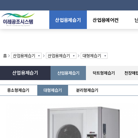
산업용제습기
산업용에어컨
산업용제습기
이동식에어컨
전기
덕트형제습기
일체형에어컨
천장
천장매립형제습기
냉난방용에어컨
원적
중온,저온용제습기
냉방전용에어컨
라디
홈
산업용제습기
산업용제습기
대형제습기
방폭형제습기
수냉식에어컨
전기
산업용가습기
특수형에어컨
석유
산업용제습기
산업용제습기
덕트형제습기
천장매
제어반에어컨
가스
열풍
중소형제습기
대형제습기
분리형제습기