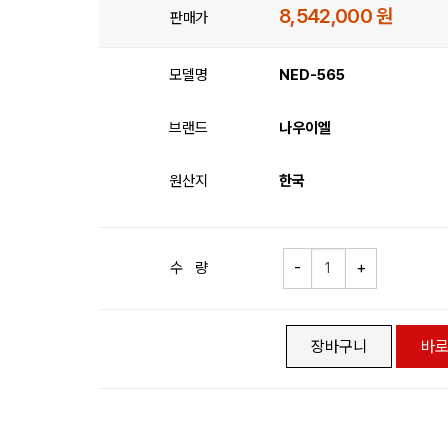
8,542,000 원
판매가
모델명
NED-565
브랜드
나우이엘
원산지
한국
수 량
장바구니
바