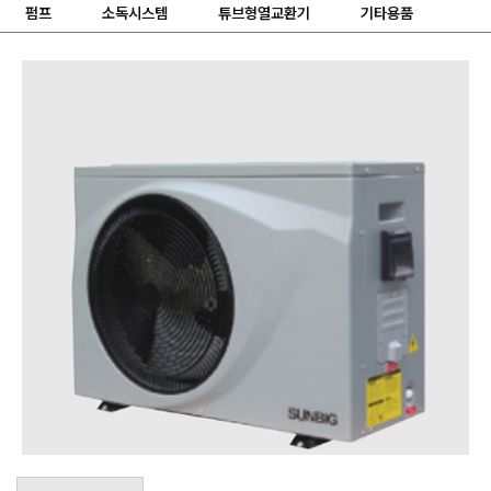
펌프
소독시스템
튜브형열교환기
기타용품