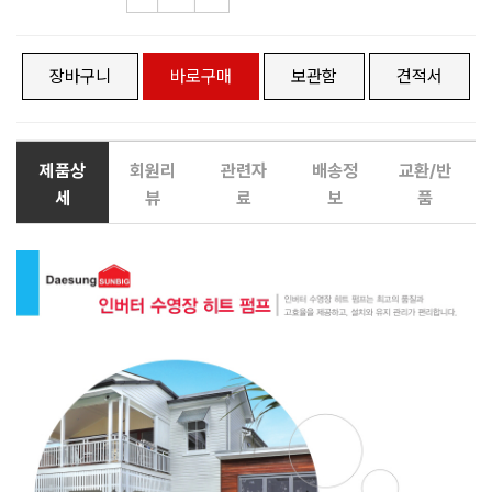
장바구니
바로구매
보관함
견적서
제품상
회원리
관련자
배송정
교환/반
세
뷰
료
보
품