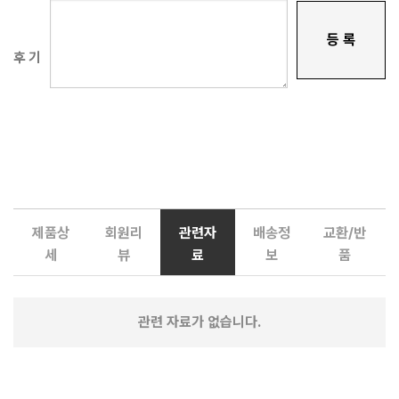
등 록
후 기
제품상
회원리
관련자
배송정
교환/반
세
뷰
료
보
품
관련 자료가 없습니다.