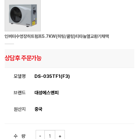
인버터수영장히트펌프5.7KW(히팅/쿨링)티타늄열교환기채택
상담후 주문가능
모델명
DS-035TF1(F3)
브랜드
대성에스앤피
원산지
중국
수 량