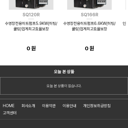
SQ120R
SQ166R
수영장전용히트펌프5.9KW(히팅/
수영장전용히트펌프6.6KW(히팅/
인
쿨링)업계최고효율보장
쿨링)업계최고효율보장
0 원
0 원
오늘 본 상품
오늘 본 상품이 없습니다.
HOME
회사소개
이용약관
이용안내
개인정보취급방침
고객센터