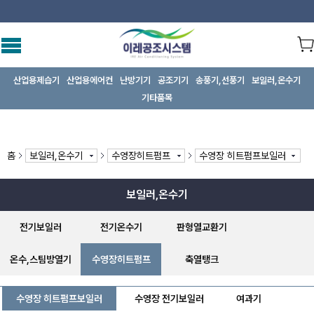
산업용제습기
산업용에어컨
난방기기
공조기기
송풍기,선풍기
보일러,온수기
기타품목
홈
보일러,온수기
수영장히트펌프
수영장 히트펌프보일러
보일러,온수기
전기보일러
전기온수기
판형열교환기
온수,스팀방열기
수영장히트펌프
축열탱크
수영장 히트펌프보일러
수영장 전기보일러
여과기