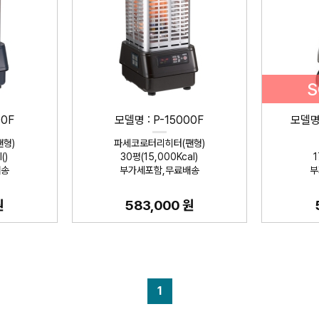
S
00F
모델명 : P-15000F
모델명 
형)
파세코로터리히터(팬형)
()
30평(15,000Kcal)
1
배송
부가세포함,무료배송
부
원
583,000 원
1