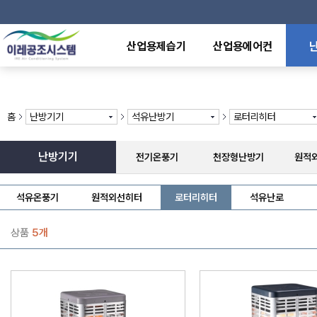
산업용제습기
산업용에어컨
산업용제습기
이동식에어컨
전기
덕트형제습기
일체형에어컨
천장
천장매립형제습기
냉난방용에어컨
원적
홈
난방기기
석유난방기
로터리히터
중온,저온용제습기
냉방전용에어컨
라디
방폭형제습기
수냉식에어컨
전기
산업용가습기
특수형에어컨
석유
난방기기
전기온풍기
천장형난방기
원적
제어반에어컨
가스
열풍
석유온풍기
원적외선히터
로터리히터
석유난로
상품
5개