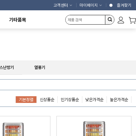
고객센터
마이페이지
즐겨찾기
기타품목
캠핑용품
에어커튼
제빙기
냉동냉장고
농산물건조기
개인결제창
스난방기
열풍기
기본정렬
신상품순
인기상품순
낮은가격순
높은가격순