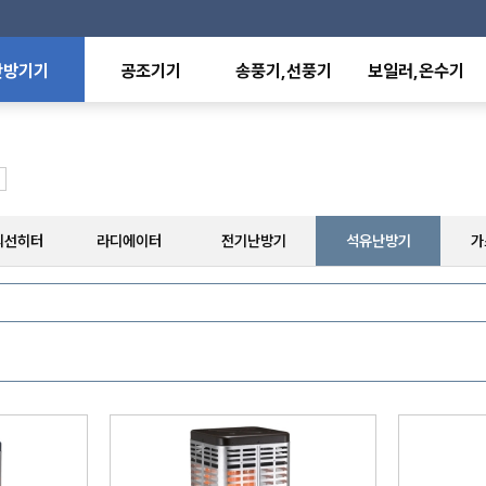
난방기기
공조기기
송풍기,선풍기
보일러,온수기
온풍기
항온항습기
산업용선풍기
전기보일러
형난방기
유니트히터
가정,사무용선풍기
전기온수기
외선히터
환기유니트
배풍기,환풍기
판형열교환기
에이터
팬코일유니트
공기청정기
온수,스팀방열기
난방기
덕트히터
수영장히트펌프
난방기
축열탱크
외선히터
라디에이터
전기난방기
석유난방기
가
난방기
기