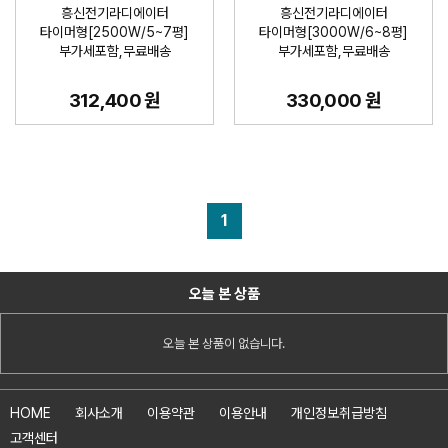
흥신전기라디에이터
흥신전기라디에이터
타이머형[2500W/5~7평]
타이머형[3000W/6~8평]
부가세포함,무료배송
부가세포함,무료배송
312,400 원
330,000 원
1
오늘 본 상품
오늘 본 상품이 없습니다.
HOME
회사소개
이용약관
이용안내
개인정보취급방침
고객센터