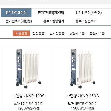
전기라디에이터
전기컨벡터(기본형)
전기컨벡터(바닥형)
전기컨벡터(매립형)
온수스팀방열기
온수스팀컨벡터
기본정렬
신상품순
인기상품순
낮은가격순
높은가격순
모델명 : KNR-120S
모델명 : KNR-150S
보마네전기라디에이터
보마네전기라디에이터
[1200W/2~3평]
1500W(3~4평)