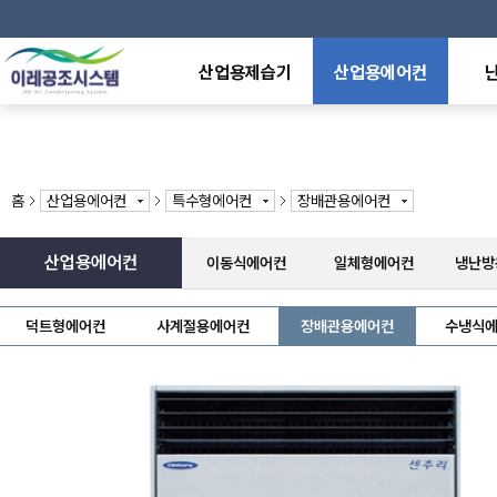
산업용제습기
산업용에어컨
산업용제습기
이동식에어컨
전기
덕트형제습기
일체형에어컨
천장
천장매립형제습기
냉난방용에어컨
원적
중온,저온용제습기
냉방전용에어컨
라디
홈
산업용에어컨
특수형에어컨
장배관용에어컨
방폭형제습기
수냉식에어컨
전기
산업용가습기
특수형에어컨
석유
산업용에어컨
이동식에어컨
일체형에어컨
냉난방
제어반에어컨
가스
열풍
덕트형에어컨
사계절용에어컨
장배관용에어컨
수냉식