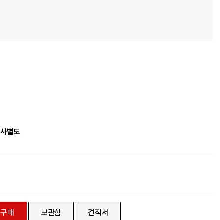
공사별도
로구매
보관함
견적서