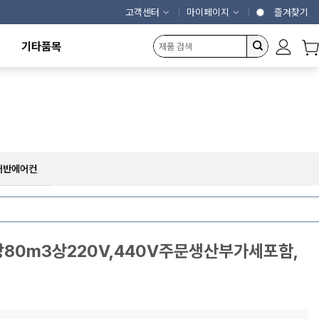
고객센터
마이페이지
즐겨찾기
기타품목
캠핑용품
에어커튼
제빙기
냉동냉장고
농산물건조기
개인결제창
어반에어컨
장80m3상220V,440V주문생산부가세포함,