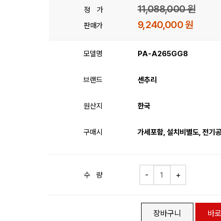
11,088,000 원
정 가
9,240,000 원
판매가
모델명
PA-A265GG8
브랜드
센추리
원산지
한국
구매시
가세포함, 설치비별도, 전기
수 량
장바구니
바