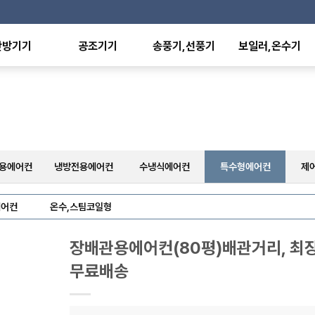
난방기기
공조기기
송풍기,선풍기
보일러,온수기
온풍기
항온항습기
산업용선풍기
전기보일러
형난방기
유니트히터
가정,사무용선풍기
전기온수기
외선히터
환기유니트
배풍기,환풍기
판형열교환기
에이터
팬코일유니트
공기청정기
온수,스팀방열기
난방기
덕트히터
수영장히트펌프
난방기
축열탱크
용에어컨
냉방전용에어컨
수냉식에어컨
특수형에어컨
제
난방기
기
에어컨
온수,스팀코일형
장배관용에어컨(80평)배관거리, 최
무료배송