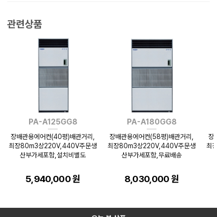
관련상품
PA-A125GG8
PA-A180GG8
장배관용에어컨(40평)배관거리,
장배관용에어컨(58평)배관거리,
장
최장80m3상220V,440V주문생
최장80m3상220V,440V주문생
최장
산부가세포함,설치비별도
산부가세포함,무료배송
5,940,000 원
8,030,000 원