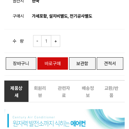
원산지
한국
구매시
가세포함, 설치비별도, 전기공사별도
수 량
장바구니
바로구매
보관함
견적서
제품상
회원리
관련자
배송정
교환/반
세
뷰
료
보
품