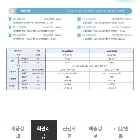
제품상
회원리
관련자
배송정
교환/반
세
뷰
료
보
품