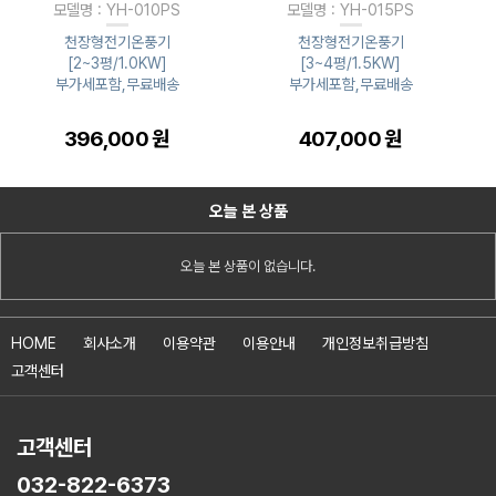
모델명 : YH-010PS
모델명 : YH-015PS
천장형전기온풍기
천장형전기온풍기
[2~3평/1.0KW]
[3~4평/1.5KW]
부가세포함,무료배송
부가세포함,무료배송
396,000 원
407,000 원
오늘 본 상품
오늘 본 상품이 없습니다.
HOME
회사소개
이용약관
이용안내
개인정보취급방침
고객센터
고객센터
032-822-6373