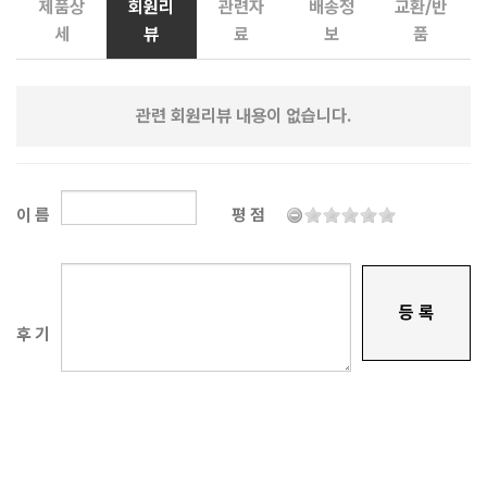
제품상
회원리
관련자
배송정
교환/반
세
뷰
료
보
품
관련 회원리뷰 내용이 없습니다.
이 름
평 점
등 록
후 기