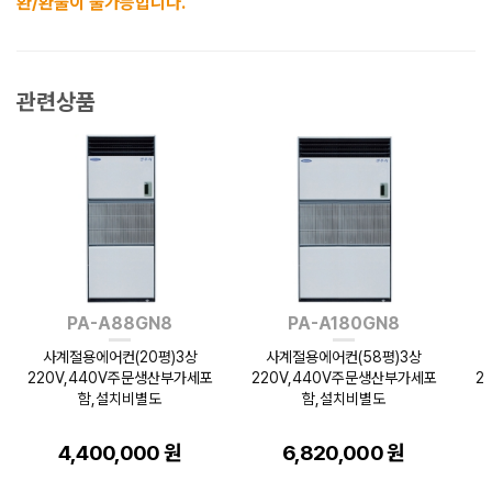
환/환불이 불가능합니다.
관련상품
PA-A88GN8
PA-A180GN8
사계절용에어컨(20평)3상
사계절용에어컨(58평)3상
220V,440V주문생산부가세포
220V,440V주문생산부가세포
2
함,설치비별도
함,설치비별도
4,400,000 원
6,820,000 원