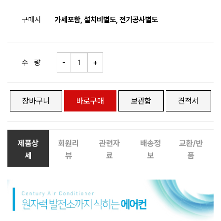
구매시
가세포함, 설치비별도, 전기공사별도
수 량
장바구니
바로구매
보관함
견적서
제품상
회원리
관련자
배송정
교환/반
세
뷰
료
보
품