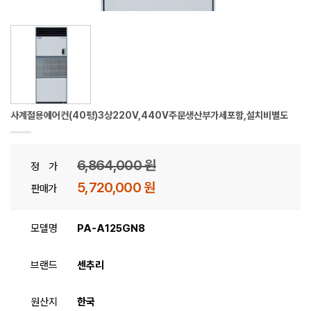
사계절용에어컨(40평)3상220V,440V주문생산부가세포함,설치비별도
6,864,000 원
정 가
5,720,000 원
판매가
모델명
PA-A125GN8
브랜드
센추리
원산지
한국