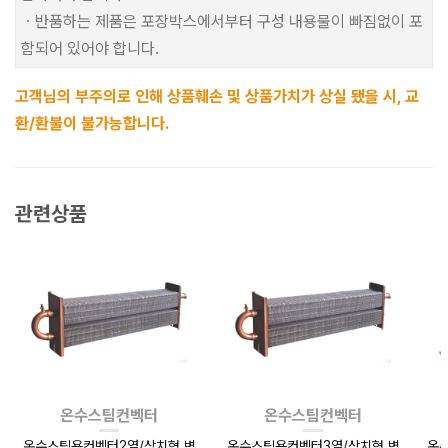
ㆍ반품하는 제품은 포장박스에서부터 구성 내용물이 빠짐없이 포
함되어 있어야 합니다.
고객님의 부주의로 인해 상품훼손 및 상품가치가 상실 됐을 시, 교
환/환불이 불가능합니다.
관련상품
온수스팀컨벡터
온수스팀컨벡터
온수스팀용컨벡터2열/상치형,벽
온수스팀용컨벡터3열/상치형,벽
온