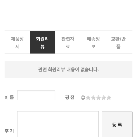
제품상
회원리
관련자
배송정
교환/반
세
뷰
료
보
품
관련 회원리뷰 내용이 없습니다.
이 름
평 점
등 록
후 기