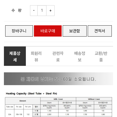
수 량
장바구니
바로구매
보관함
견적서
제품상
회원리
관련자
배송정
교환/반
세
뷰
료
보
품