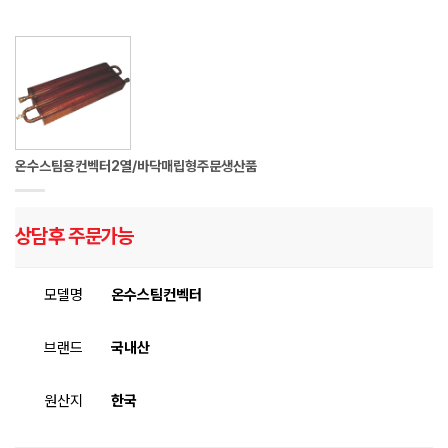
온수스팀용컨벡터2열/바닥매립형주문생산품
상담후 주문가능
모델명
온수스팀컨벡터
브랜드
국내산
원산지
한국