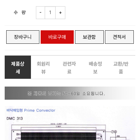
수 량
장바구니
바로구매
보관함
견적서
제품상
회원리
관련자
배송정
교환/반
세
뷰
료
보
품