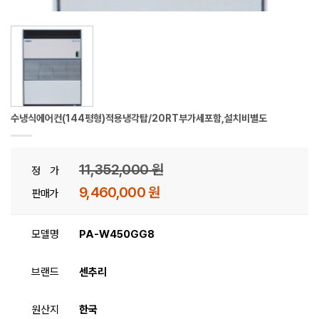
수냉식에어컨(144평형)적용냉각탑/20RT부가세포함,설치비별도
11,352,000 원
정 가
9,460,000 원
판매가
모델명
PA-W450GG8
브랜드
센추리
원산지
한국