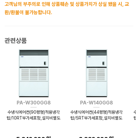
고객님의 부주의로 인해 상품훼손 및 상품가치가 상실 됐을 시, 교
환/환불이 불가능합니다.
관련상품
PA-W300GG8
PA-W140GG8
수냉식에어컨(90평형)적용냉각
수냉식에어컨(44평형)적용냉각
수
탑/10RT부가세포함,설치비별도
탑/5RT부가세포함,설치비별도
탑