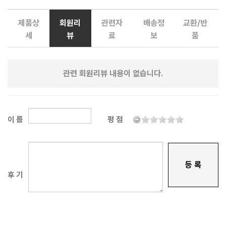
제품상
회원리
관련자
배송정
교환/반
세
뷰
료
보
품
관련 회원리뷰 내용이 없습니다.
이 름
평 점
등 록
후 기