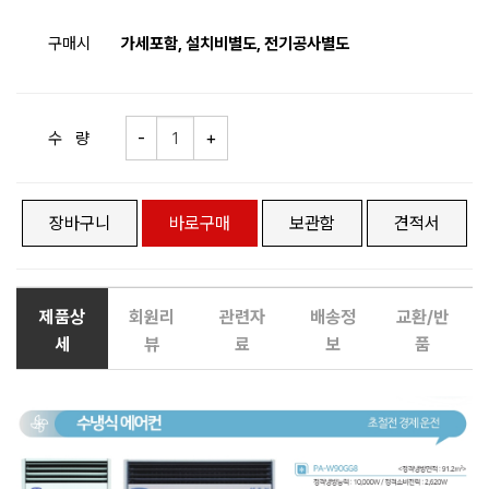
구매시
가세포함, 설치비별도, 전기공사별도
수 량
장바구니
바로구매
보관함
견적서
제품상
회원리
관련자
배송정
교환/반
세
뷰
료
보
품