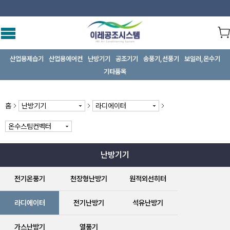
산업용제습기
산업용에어컨
난방기기
공조기기
송풍기,선풍기
보일러,온수기
기타품목
홈
난방기기
라디에이터
온수스팀컨벡터
난방기기
전기온풍기
천장형난방기
원적외선히터
라디에이터
전기난방기
석유난방기
가스난방기
열풍기