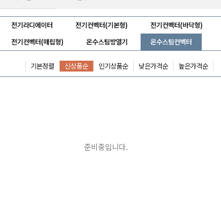
전기라디에이터
전기컨벡터(기본형)
전기컨벡터(바닥형)
전기컨벡터(매립형)
온수스팀방열기
온수스팀컨벡터
기본정렬
신상품순
인기상품순
낮은가격순
높은가격순
준비중입니다.